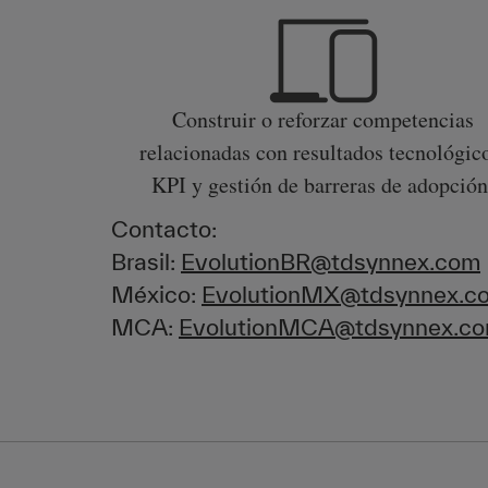
Construir o reforzar competencias
relacionadas con resultados tecnológic
KPI y gestión de barreras de adopció
Contacto:
Brasil:
EvolutionBR@tdsynnex.com
México:
EvolutionMX@tdsynnex.c
MCA:
EvolutionMCA@tdsynnex.c