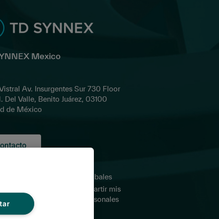
SYNNEX Mexico
 Vistral Av. Insurgentes Sur 730 Floor
l. Del Valle, Benito Juárez, 03100
d de México
ontacto
tica de
Sitios globales
acidad para
No compartir mis
eros
datos personales
tar
inos y