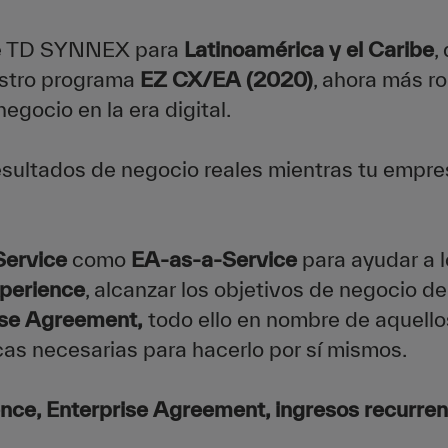
 de TD SYNNEX para
Latinoamérica y el Caribe
,
estro programa
EZ CX/EA (2020)
, ahora más r
egocio en la era digital.
 resultados de negocio reales mientras tu empr
Service
como
EA-as-a-Service
para ayudar a 
perience
, alcanzar los objetivos de negocio d
ise Agreement,
todo ello en nombre de aquello
cas necesarias para hacerlo por sí mismos.
ce, Enterprise Agreement, ingresos recurrent