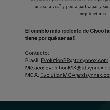
“una sola vez” y podrá participar y ser 
arquitecturas.
El cambio más reciente de Cisco hac
tiene por qué ser así!
Contacto:
Brasil:
EvolutionBR@tdsynnex.com
México:
EvolutionMX@tdsynnex.c
MCA:
EvolutionMCA@tdsynnex.c