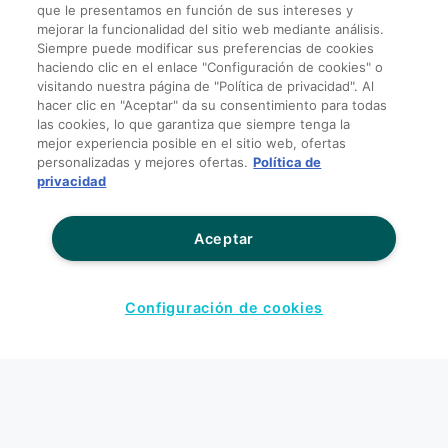
que le presentamos en función de sus intereses y
mejorar la funcionalidad del sitio web mediante análisis.
Trabaje con nosotros
Siempre puede modificar sus preferencias de cookies
haciendo clic en el enlace "Configuración de cookies" o
visitando nuestra página de "Política de privacidad". Al
Facebook
hacer clic en "Aceptar" da su consentimiento para todas
las cookies, lo que garantiza que siempre tenga la
mejor experiencia posible en el sitio web, ofertas
Blog
personalizadas y mejores ofertas.
Política de
privacidad
Twitter
Aceptar
Configuración de cookies
©2026 TD SYNNEX Corporation. Todos los derechos reservados. TD SYNNEX, el logo de
TD SYNNEX, Tech Data, el logo de TD, SYNNEX y el logo de SYNNEX son marcas
comerciales o marcas registradas de TD SYNNEX Corporation. Westcon, Comstor y
GoldSeal son marcas registradas de WG Service Inc. y se usan con licencia. Todos los otros
nombres y marcas son propiedad de sus respectivos propietarios.