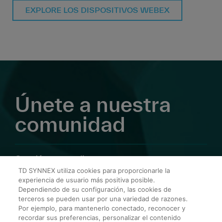
EXPLORE LOS DISPOSITIVOS WEBEX
Únete a nuestra
comunidad
Conviértete en cliente
TD SYNNEX utiliza cookies para proporcionarle la
experiencia de usuario más positiva posible.
Linkedin
Dependiendo de su configuración, las cookies de
terceros se pueden usar por una variedad de razones.
Por ejemplo, para mantenerlo conectado, reconocer y
Instagram
recordar sus preferencias, personalizar el contenido