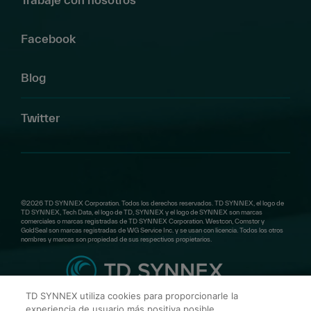
Facebook
Blog
Twitter
©2026 TD SYNNEX Corporation. Todos los derechos reservados. TD SYNNEX, el logo de
TD SYNNEX, Tech Data, el logo de TD, SYNNEX y el logo de SYNNEX son marcas
comerciales o marcas registradas de TD SYNNEX Corporation. Westcon, Comstor y
GoldSeal son marcas registradas de WG Service Inc. y se usan con licencia. Todos los otros
nombres y marcas son propiedad de sus respectivos propietarios.
TD SYNNEX utiliza cookies para proporcionarle la
experiencia de usuario más positiva posible.
TD SYNNEX Mexico