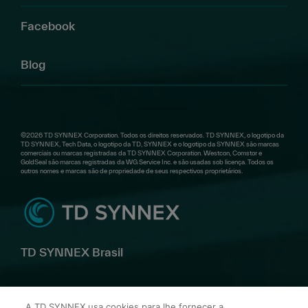
Facebook
Blog
©2026 TD SYNNEX Corporation. Todos os direitos reservados. TD SYNNEX, o logotipo da
TD SYNNEX, Tech Data, o logotipo da TD, SYNNEX e o logotipo da SYNNEX são marcas
comerciais ou marcas registradas da TD SYNNEX Corporation. Westcon, Comstor e
GoldSeal são marcas registradas da WG Service Inc. e são usadas sob licença. Todos os
outros nomes e marcas são de propriedade de seus respectivos proprietários.
TD SYNNEX Brasil
Av. Alfredo Egídio de Souza Aranha, 100 Bl B 10º andar –
A TD SYNNEX usa cookies para lhe fornecer a