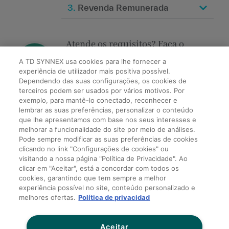
3.
Revenda Remunerada
Atende os requisitos? Faça o
cadastro
A TD SYNNEX usa cookies para lhe fornecer a
experiência de utilizador mais positiva possível.
clicando aqui.
Dependendo das suas configurações, os cookies de
terceiros podem ser usados por vários motivos. Por
exemplo, para mantê-lo conectado, reconhecer e
lembrar as suas preferências, personalizar o conteúdo
Vamos analisar seu cadastro e
que lhe apresentamos com base nos seus interesses e
enviaremos uma resposta para o
melhorar a funcionalidade do site por meio de análises.
Pode sempre modificar as suas preferências de cookies
seu e-mail principal cadastrado.
clicando no link "Configurações de cookies" ou
visitando a nossa página "Política de Privacidade". Ao
clicar em "Aceitar", está a concordar com todos os
cookies, garantindo que tem sempre a melhor
experiência possível no site, conteúdo personalizado e
melhores ofertas.
Política de privacidad
Aceitar