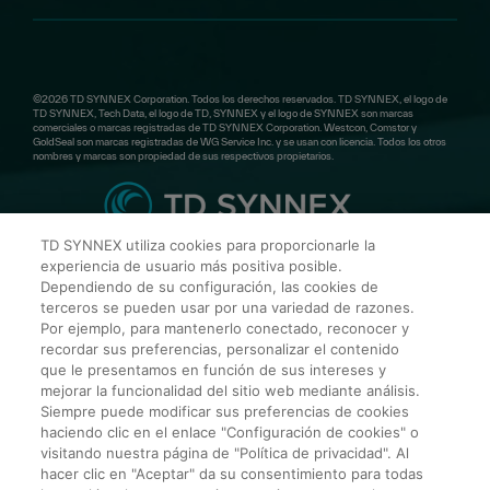
©2026 TD SYNNEX Corporation. Todos los derechos reservados. TD SYNNEX, el logo de
TD SYNNEX, Tech Data, el logo de TD, SYNNEX y el logo de SYNNEX son marcas
comerciales o marcas registradas de TD SYNNEX Corporation. Westcon, Comstor y
GoldSeal son marcas registradas de WG Service Inc. y se usan con licencia. Todos los otros
nombres y marcas son propiedad de sus respectivos propietarios.
TD SYNNEX utiliza cookies para proporcionarle la
experiencia de usuario más positiva posible.
TD SYNNEX Mexico
Dependiendo de su configuración, las cookies de
terceros se pueden usar por una variedad de razones.
Por ejemplo, para mantenerlo conectado, reconocer y
Torre Vistral Av. Insurgentes Sur 730 Floor 11,
recordar sus preferencias, personalizar el contenido
Col. Del Valle, Benito Juárez, 03100 Ciudad de
que le presentamos en función de sus intereses y
México
mejorar la funcionalidad del sitio web mediante análisis.
Siempre puede modificar sus preferencias de cookies
haciendo clic en el enlace "Configuración de cookies" o
visitando nuestra página de "Política de privacidad". Al
Contacto
hacer clic en "Aceptar" da su consentimiento para todas