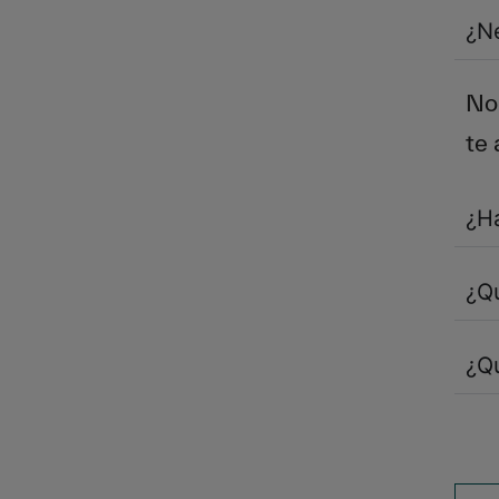
¿Ne
No 
te
¿Ha
¿Qu
¿Q