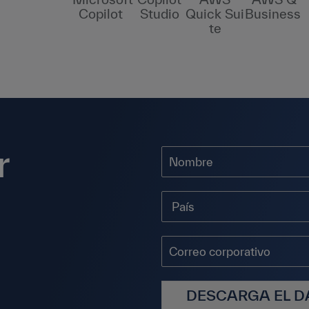
Copilot
Studio
Quick Sui
Business
te
r
DESCARGA EL D