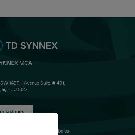
SYNNEX MCA
SW 148TH Avenue Suite # 401.
ar, FL 33027
ontáctanos
tica de
Sitios globales