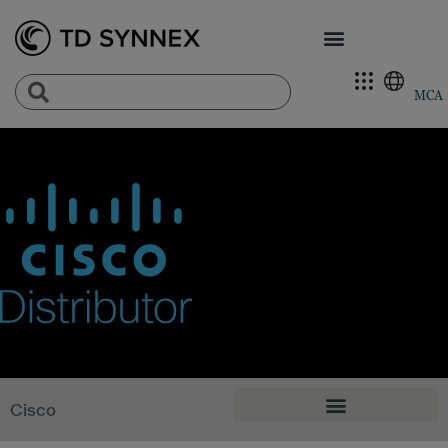
MCA
Cisco