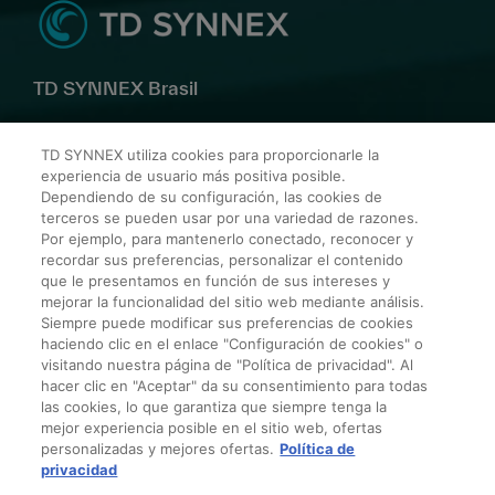
TD SYNNEX Brasil
TD SYNNEX utiliza cookies para proporcionarle la
Av. Alfredo Egídio de Souza Aranha, 100 Bl B 10º andar –
experiencia de usuario más positiva posible.
Zip Code: 04726-170
Dependiendo de su configuración, las cookies de
terceros se pueden usar por una variedad de razones.
Rua Victor Civita, 66 – Edif 5 , sala 302 – Barra da Tijuca
Por ejemplo, para mantenerlo conectado, reconocer y
– Zip Code: 22.775-044
recordar sus preferencias, personalizar el contenido
que le presentamos en función de sus intereses y
mejorar la funcionalidad del sitio web mediante análisis.
Siempre puede modificar sus preferencias de cookies
¡Contáctanos hoy!
haciendo clic en el enlace "Configuración de cookies" o
visitando nuestra página de "Política de privacidad". Al
hacer clic en "Aceptar" da su consentimiento para todas
las cookies, lo que garantiza que siempre tenga la
Política de Privacidad para Terceros
mejor experiencia posible en el sitio web, ofertas
Términos y Condiciones Generales de Venta
personalizadas y mejores ofertas.
Política de
Condiciones de Tarjeta de Crédito
privacidad