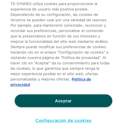
TD SYNNEX utiliza cookies para proporcionarle la
Av. Alfredo Egídio de Souza Aranha, 100 Bl B 10º andar –
experiencia de usuario más positiva posible.
Zip Code: 04726-170
Dependiendo de su configuración, las cookies de
terceros se pueden usar por una variedad de razones.
Rua Victor Civita, 66 – Edif 5 , sala 302 – Barra da Tijuca
Por ejemplo, para mantenerlo conectado, reconocer y
– Zip Code: 22.775-044
recordar sus preferencias, personalizar el contenido
que le presentamos en función de sus intereses y
mejorar la funcionalidad del sitio web mediante análisis.
Siempre puede modificar sus preferencias de cookies
¡Contáctanos hoy!
haciendo clic en el enlace "Configuración de cookies" o
visitando nuestra página de "Política de privacidad". Al
hacer clic en "Aceptar" da su consentimiento para todas
Política de Privacidad para Terceros
las cookies, lo que garantiza que siempre tenga la
mejor experiencia posible en el sitio web, ofertas
Términos y Condiciones Generales de Venta
personalizadas y mejores ofertas.
Política de
Condiciones de Tarjeta de Crédito
privacidad
Sitios globales
Aceptar
No compartir mis datos personales
Transparencia salarial
Configuración de cookies