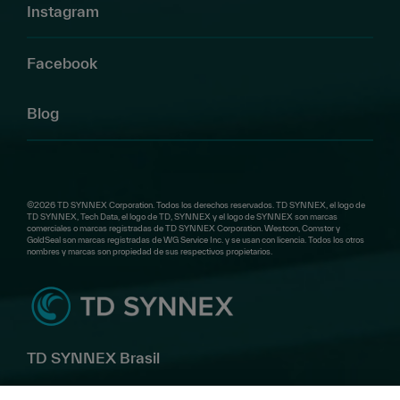
Instagram
Facebook
Blog
©2026 TD SYNNEX Corporation. Todos los derechos reservados. TD SYNNEX, el logo de
TD SYNNEX, Tech Data, el logo de TD, SYNNEX y el logo de SYNNEX son marcas
comerciales o marcas registradas de TD SYNNEX Corporation. Westcon, Comstor y
GoldSeal son marcas registradas de WG Service Inc. y se usan con licencia. Todos los otros
nombres y marcas son propiedad de sus respectivos propietarios.
TD SYNNEX Brasil