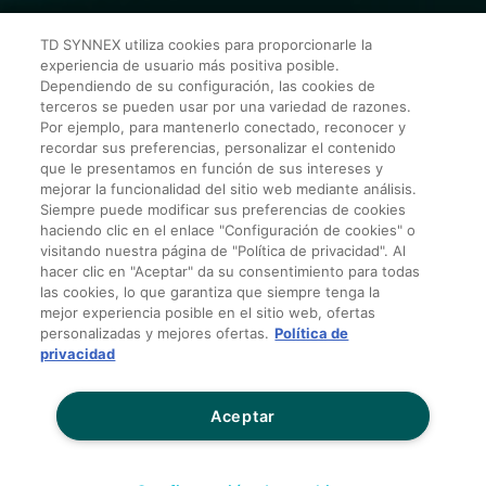
TD SYNNEX utiliza cookies para proporcionarle la
Av. Alfredo Egídio de Souza Aranha, 100 Bl B 10º andar –
experiencia de usuario más positiva posible.
Zip Code: 04726-170
Dependiendo de su configuración, las cookies de
terceros se pueden usar por una variedad de razones.
Rua Victor Civita, 66 – Edif 5 , sala 302 – Barra da Tijuca
Por ejemplo, para mantenerlo conectado, reconocer y
– Zip Code: 22.775-044
recordar sus preferencias, personalizar el contenido
que le presentamos en función de sus intereses y
mejorar la funcionalidad del sitio web mediante análisis.
Siempre puede modificar sus preferencias de cookies
¡Contáctanos hoy!
haciendo clic en el enlace "Configuración de cookies" o
visitando nuestra página de "Política de privacidad". Al
hacer clic en "Aceptar" da su consentimiento para todas
Política de Privacidad para Terceros
las cookies, lo que garantiza que siempre tenga la
mejor experiencia posible en el sitio web, ofertas
Términos y Condiciones Generales de Venta
personalizadas y mejores ofertas.
Política de
Condiciones de Tarjeta de Crédito
privacidad
Sitios globales
Aceptar
No compartir mis datos personales
Transparencia salarial