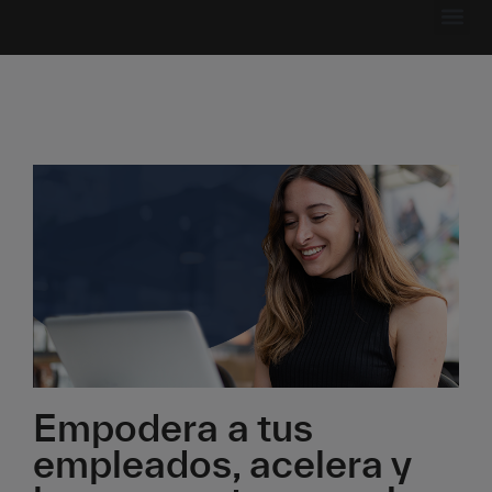
Recursos p
Empodera a tus
empleados, acelera y