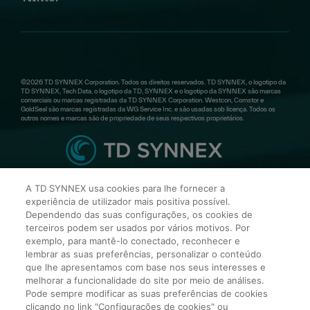
©2026 TD SYNNEX Corporation. Todos os direitos reservados. TD SYNNEX, o logotipo da
TD SYNNEX, Tech Data, o logotipo da TD, SYNNEX e o logotipo da SYNNEX são marcas
comerciais ou marcas registradas da TD SYNNEX Corporation. Westcon, Comstor e
GoldSeal são marcas registradas da WG Service Inc. e são usadas sob licença. Todos os
outros nomes e marcas são de propriedade de seus respectivos proprietários.
A TD SYNNEX usa cookies para lhe fornecer a
TD SYNNEX Mexico
experiência de utilizador mais positiva possível.
Dependendo das suas configurações, os cookies de
terceiros podem ser usados por vários motivos. Por
Torre Vistral Av. Insurgentes Sur 730 Floor 11,
exemplo, para mantê-lo conectado, reconhecer e
Col. Del Valle, Benito Juárez, 03100 Ciudad de
lembrar as suas preferências, personalizar o conteúdo
México
que lhe apresentamos com base nos seus interesses e
melhorar a funcionalidade do site por meio de análises.
Pode sempre modificar as suas preferências de cookies
clicando no link "Configurações de cookies" ou