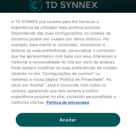
A TD SYNNEX usa cookies para lhe fornecer a
TD SYNNEX Mexico
experiência de utilizador mais positiva possível.
Dependendo das suas configurações, os cookies de
terceiros podem ser usados por vários motivos. Por
Torre Vistral Av. Insurgentes Sur 730 Floor 11,
exemplo, para mantê-lo conectado, reconhecer e
Col. Del Valle, Benito Juárez, 03100 Ciudad de
lembrar as suas preferências, personalizar o conteúdo
México
que lhe apresentamos com base nos seus interesses e
melhorar a funcionalidade do site por meio de análises.
Pode sempre modificar as suas preferências de cookies
clicando no link "Configurações de cookies" ou
Contato
visitando a nossa página "Política de Privacidade". Ao
clicar em "Aceitar", está a concordar com todos os
cookies, garantindo que tem sempre a melhor
experiência possível no site, conteúdo personalizado e
Política de Privacidade para Terceiros
melhores ofertas.
Política de privacidad
Terms and Conditions of Sale
Termos e Condições de Cartão de Crédito
Aceitar
Sites globais
Não compartilhar meus dados pessoais