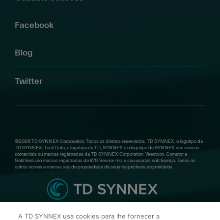
Facebook
Blog
Twitter
©2026 TD SYNNEX Corporation. Todos os direitos reservados. TD SYNNEX, o logotipo da
TD SYNNEX, Tech Data, o logotipo da TD, SYNNEX e o logotipo da SYNNEX são marcas
comerciais ou marcas registradas da TD SYNNEX Corporation. Westcon, Comstor e
GoldSeal são marcas registradas da WG Service Inc. e são usadas sob licença. Todos os
outros nomes e marcas são de propriedade de seus respectivos proprietários.
A TD SYNNEX usa cookies para lhe fornecer a
TD SYNNEX Mexico