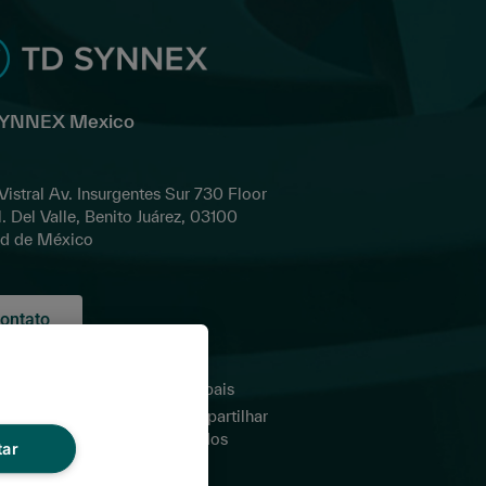
SYNNEX Mexico
 Vistral Av. Insurgentes Sur 730 Floor
l. Del Valle, Benito Juárez, 03100
d de México
ontato
tica de
Sites globais
acidade para
Não compartilhar
eiros
meus dados
tar
ms and
pessoais
itions of Sale