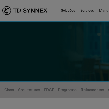
Soluções
Serviços
Manuf
Cisco
Arquiteturas
EDGE
Programas
Treinamentos