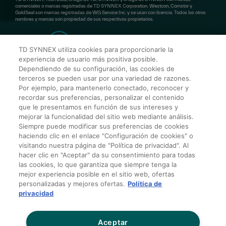
comerciales o marcas registradas de TD SYNNEX Corporation. Westcon, Comstor y
GoldSeal son marcas registradas de WG Service Inc. y se usan con licencia. Todos los otros
nombres y marcas son propiedad de sus respectivos propietarios.
TD SYNNEX utiliza cookies para proporcionarle la
experiencia de usuario más positiva posible.
Dependiendo de su configuración, las cookies de
TD SYNNEX MCA
terceros se pueden usar por una variedad de razones.
Por ejemplo, para mantenerlo conectado, reconocer y
recordar sus preferencias, personalizar el contenido
3350 SW 148TH Avenue Suite # 401. Miramar,
que le presentamos en función de sus intereses y
FL 33027
mejorar la funcionalidad del sitio web mediante análisis.
Siempre puede modificar sus preferencias de cookies
haciendo clic en el enlace "Configuración de cookies" o
visitando nuestra página de "Política de privacidad". Al
Contáctanos
hacer clic en "Aceptar" da su consentimiento para todas
las cookies, lo que garantiza que siempre tenga la
mejor experiencia posible en el sitio web, ofertas
personalizadas y mejores ofertas.
Política de
Política de Privacidad para Terceros
privacidad
Términos y Condiciones Generales de Venta
Condiciones de Tarjeta de Crédito
Aceptar