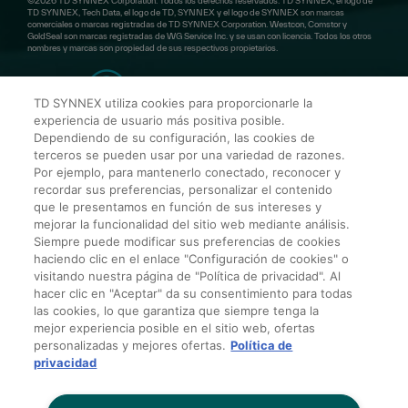
©2026 TD SYNNEX Corporation. Todos los derechos reservados. TD SYNNEX, el logo de
TD SYNNEX, Tech Data, el logo de TD, SYNNEX y el logo de SYNNEX son marcas
comerciales o marcas registradas de TD SYNNEX Corporation. Westcon, Comstor y
GoldSeal son marcas registradas de WG Service Inc. y se usan con licencia. Todos los otros
nombres y marcas son propiedad de sus respectivos propietarios.
TD SYNNEX utiliza cookies para proporcionarle la
experiencia de usuario más positiva posible.
Dependiendo de su configuración, las cookies de
TD SYNNEX MCA
terceros se pueden usar por una variedad de razones.
Por ejemplo, para mantenerlo conectado, reconocer y
recordar sus preferencias, personalizar el contenido
3350 SW 148TH Avenue Suite # 401. Miramar,
que le presentamos en función de sus intereses y
FL 33027
mejorar la funcionalidad del sitio web mediante análisis.
Siempre puede modificar sus preferencias de cookies
haciendo clic en el enlace "Configuración de cookies" o
visitando nuestra página de "Política de privacidad". Al
Contáctanos
hacer clic en "Aceptar" da su consentimiento para todas
las cookies, lo que garantiza que siempre tenga la
mejor experiencia posible en el sitio web, ofertas
personalizadas y mejores ofertas.
Política de
Política de Privacidad para Terceros
privacidad
Términos y Condiciones Generales de Venta
Condiciones de Tarjeta de Crédito