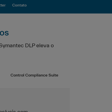
ter
Contato
dos
 Symantec DLP eleva o
Control Compliance Suite
ensíveis com