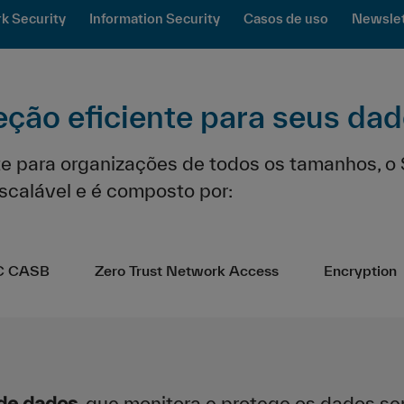
k Security
Information Security
Casos de uso
Newslet
eção eficiente para seus da
te para organizações de todos os tamanhos, o
scalável e é composto por:
C CASB
Zero Trust Network Access
Encryption
de dados
, que monitora e protege os dados s