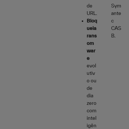
de
Sym
URL.
ante
Bloq
c
ueia
CAS
rans
B.
om
war
e
evol
utiv
o ou
de
dia
zero
com
intel
igên