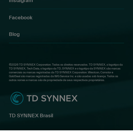
Instagram
Facebook
Blog
©2026 TD SYNNEX Corporation. Todos os direitos reservados. TD SYNNEX, o logotipo da
TD SYNNEX, Tech Data, o logotipo da TD, SYNNEX e o logotipo da SYNNEX são marcas
comerciais ou marcas registradas da TD SYNNEX Corporation. Westcon, Comstor e
GoldSeal são marcas registradas da WG Service Inc. e são usadas sob licença. Todos os
outros nomes e marcas são de propriedade de seus respectivos proprietários.
TD SYNNEX Brasil