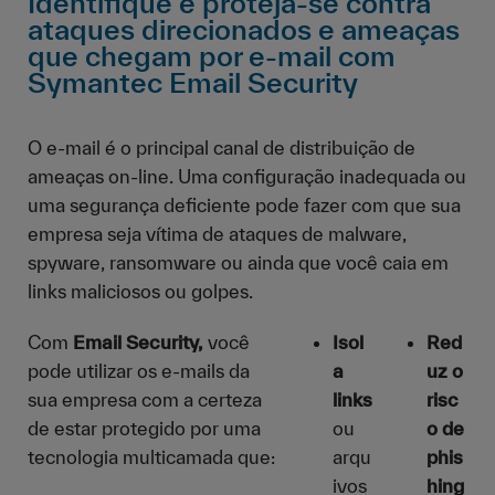
Identifique e proteja-se contra
ataques direcionados e ameaças
que chegam por e-mail com
Symantec Email Security
O e-mail é o principal canal de distribuição de
ameaças on-line. Uma configuração inadequada ou
uma segurança deficiente pode fazer com que sua
empresa seja vítima de ataques de malware,
spyware, ransomware ou ainda que você caia em
links maliciosos ou golpes.
Com
Email Security,
você
Isol
Red
pode utilizar os e-mails da
a
uz o
sua empresa com a certeza
links
risc
de estar protegido por uma
ou
o de
tecnologia multicamada que:
arqu
phis
ivos
hing