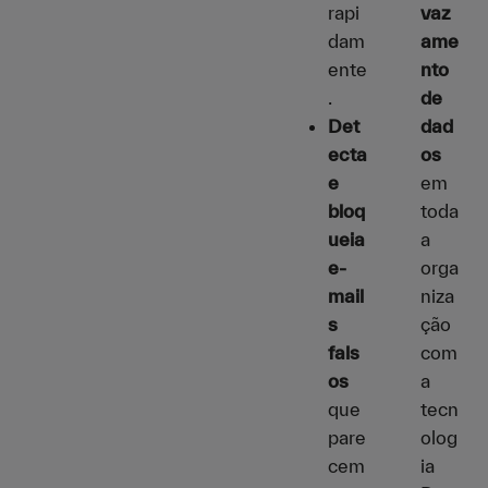
rapi
vaz
dam
ame
ente
nto
.
de
Det
dad
ecta
os
e
em
bloq
toda
ueia
a
e-
orga
mail
niza
s
ção
fals
com
os
a
que
tecn
pare
olog
cem
ia