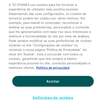
Av. Alfredo Egídio de Souza Aranha, 100 Bl B 10º andar –
A TD SYNNEX usa cookies para lhe fornecer a
Zip Code: 04726-170
experiência de utilizador mais positiva possível.
Dependendo das suas configurações, os cookies de
Rua Victor Civita, 66 – Edif 5 , sala 302 – Barra da Tijuca
terceiros podem ser usados por vários motivos. Por
– Zip Code: 22.775-044
exemplo, para mantê-lo conectado, reconhecer e
lembrar as suas preferências, personalizar o conteúdo
que lhe apresentamos com base nos seus interesses e
melhorar a funcionalidade do site por meio de análises.
Entre em contato conosco
Pode sempre modificar as suas preferências de cookies
clicando no link "Configurações de cookies" ou
visitando a nossa página "Política de Privacidade". Ao
Política de Privacidade para Terceiros
clicar em "Aceitar", está a concordar com todos os
cookies, garantindo que tem sempre a melhor
Termos e Condições Gerais de Venda
experiência possível no site, conteúdo personalizado e
Termos e Condições de Cartão de Crédito
melhores ofertas.
Política de privacidad
Sites globais
Aceitar
Não compartilhar meus dados pessoais
Transparência salarial
Definições de cookies