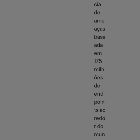
cia
de
ame
aças
base
ada
em
175
milh
ões
de
end
poin
ts ao
redo
r do
mun