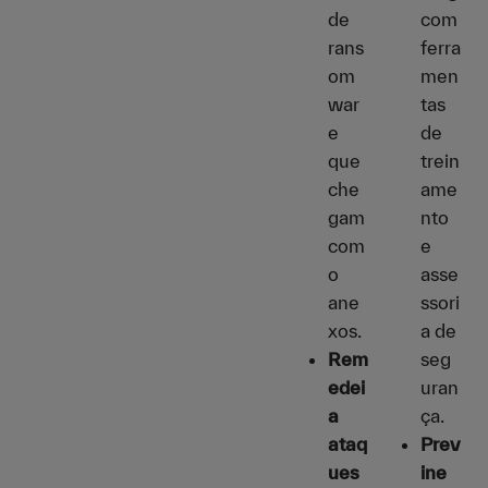
de
com
rans
ferra
om
men
war
tas
e
de
que
trein
che
ame
gam
nto
com
e
o
asse
ane
ssori
xos.
a de
Rem
seg
edei
uran
a
ça.
ataq
Prev
ues
ine