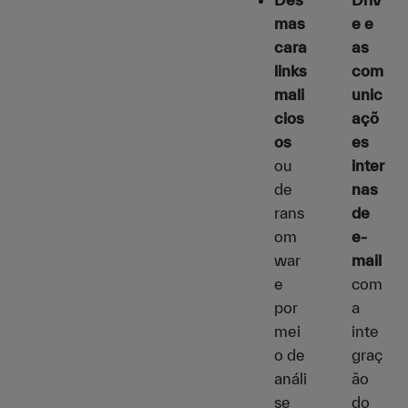
mas
e e
cara
as
links
com
mali
unic
cios
açõ
os
es
ou
inter
de
nas
rans
de
om
e-
war
mail
e
com
por
a
mei
inte
o de
graç
análi
ão
se
do