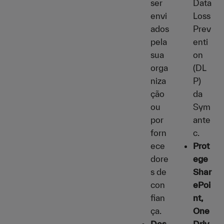
ser
Data
envi
Loss
ados
Prev
pela
enti
sua
on
orga
(DL
niza
P)
ção
da
ou
Sym
por
ante
forn
c.
ece
Prot
dore
ege
s de
Shar
con
ePoi
fian
nt,
ça.
One
Des
Driv