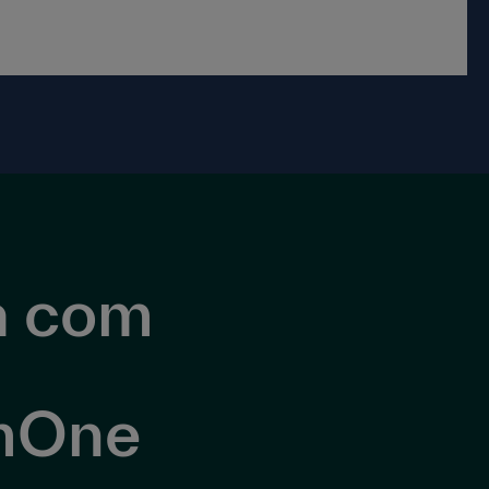
a com
mOne