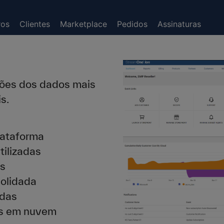
ros
Clientes
Marketplace
Pedidos
Assinaturas
nsões dos dados mais
s.
lataforma
tilizadas
os
solidada
ndas
os em nuvem