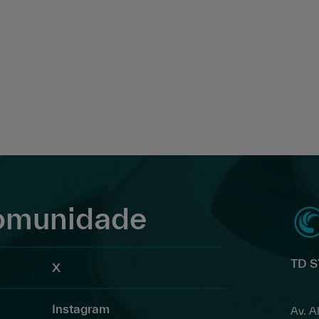
comunidade
TD S
X
Instagram
Av. A