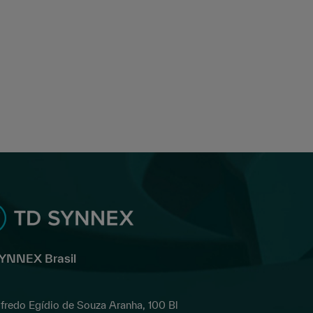
YNNEX Brasil
lfredo Egídio de Souza Aranha, 100 Bl