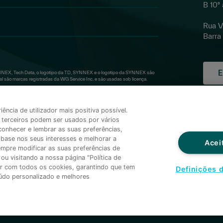
B 10º
Rua Vi
Barra
E
NEX, Tech Data, o logotipo da TD, SYNNEX e o logotipo da SYNNEX são
são marcas registradas da WG Service Inc. e são usadas sob licença.
Polí
ncia de utilizador mais positiva possível.
Priv
terceiros podem ser usados por vários
Terc
onhecer e lembrar as suas preferências,
Ter
base nos seus interesses e melhorar a
Acei
empre modificar as suas preferências de
Con
ou visitando a nossa página "Política de
de 
dar com todos os cookies, garantindo que tem
Definições 
Ter
eúdo personalizado e melhores
Con
Cart