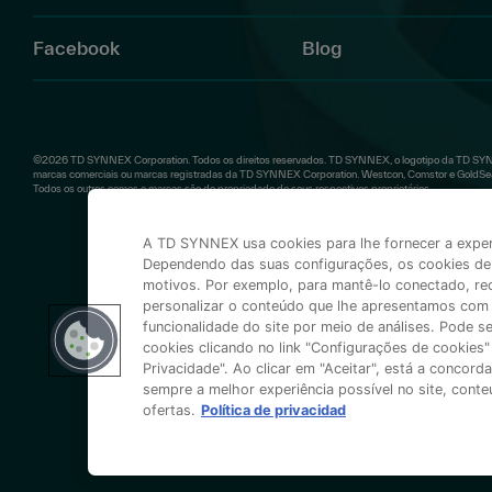
Facebook
Blog
©2026 TD SYNNEX Corporation. Todos os direitos reservados. TD SYNNEX, o logotipo da TD SYN
marcas comerciais ou marcas registradas da TD SYNNEX Corporation. Westcon, Comstor e GoldSeal 
Todos os outros nomes e marcas são de propriedade de seus respectivos proprietários.
A TD SYNNEX usa cookies para lhe fornecer a experiê
Dependendo das suas configurações, os cookies de 
motivos. Por exemplo, para mantê-lo conectado, rec
personalizar o conteúdo que lhe apresentamos com 
funcionalidade do site por meio de análises. Pode s
cookies clicando no link "Configurações de cookies" 
Privacidade". Ao clicar em "Aceitar", está a concor
sempre a melhor experiência possível no site, cont
ofertas.
Política de privacidad