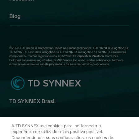
Blog
©2026 TD SYNNEX Corporation. Todos os direitos reservados. TD SYNNEX, o logotipo da
TD SYNNEX, Tech Data, o logotipo da TD, SYNNEX e o logotipo da SYNNEX são marcas
comerciais ou marcas registradas da TD SYNNEX Corporation. Westcon, Comstor e
GoldSeal são marcas registradas da WG Service Inc. e são usadas sob licença. Todos os
outros nomes e marcas são de propriedade de seus respectivos proprietários.
TD SYNNEX Brasil
Av. Alfredo Egídio de Souza Aranha, 100 Bl B 10º andar –
A TD SYNNEX usa cookies para lhe fornecer a
Zip Code: 04726-170
experiência de utilizador mais positiva possível.
Dependendo das suas configurações, os cookies de