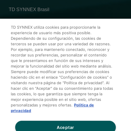
TD SYNNEX Brasil
TD SYNNEX utiliza cookies para proporcionarle la
Av. Alfredo Egídio de Souza Aranha, 100 Bl B 10º andar – Zip
experiencia de usuario más positiva posible.
Code: 04726-170
Dependiendo de su configuración, las cookies de
terceros se pueden usar por una variedad de razones.
Rua Victor Civita, 66 – Edif 5 , sala 302 – Barra da Tijuca –
Por ejemplo, para mantenerlo conectado, reconocer y
Zip Code: 22.775-044
recordar sus preferencias, personalizar el contenido
que le presentamos en función de sus intereses y
mejorar la funcionalidad del sitio web mediante análisis.
Siempre puede modificar sus preferencias de cookies
¡Contáctanos hoy!
haciendo clic en el enlace "Configuración de cookies" o
visitando nuestra página de "Política de privacidad". Al
hacer clic en "Aceptar" da su consentimiento para todas
las cookies, lo que garantiza que siempre tenga la
Política de Privacidad para Terceros
mejor experiencia posible en el sitio web, ofertas
Términos y Condiciones Generales de Venta
personalizadas y mejores ofertas.
Política de
Condiciones de Tarjeta de Crédito
privacidad
Sitios globales
Aceptar
No compartir mis datos personales