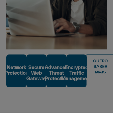
QUERO
SABER
Network
Secure
Advanced
Encrypted
MAIS
Protection
Web
Threat
Traffic
Gateway
Protection
Management