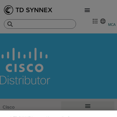
MCA
Cisco