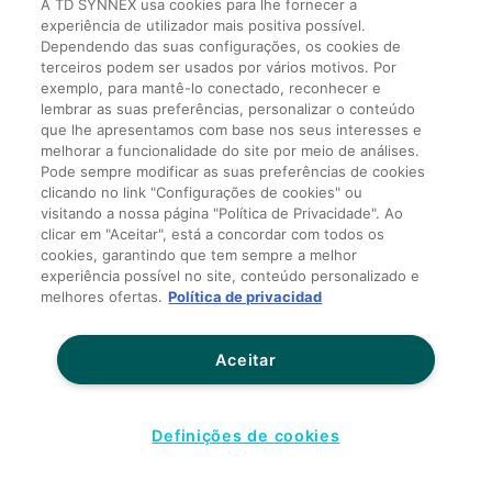
A TD SYNNEX usa cookies para lhe fornecer a
experiência de utilizador mais positiva possível.
Dependendo das suas configurações, os cookies de
terceiros podem ser usados por vários motivos. Por
exemplo, para mantê-lo conectado, reconhecer e
TD SYNNEX EDGE
lembrar as suas preferências, personalizar o conteúdo
que lhe apresentamos com base nos seus interesses e
Programa de Progressão
melhorar a funcionalidade do site por meio de análises.
Pode sempre modificar as suas preferências de cookies
clicando no link "Configurações de cookies" ou
visitando a nossa página "Política de Privacidade". Ao
Conheça o Poder do Progresso
clicar em "Aceitar", está a concordar com todos os
cookies, garantindo que tem sempre a melhor
experiência possível no site, conteúdo personalizado e
melhores ofertas.
Política de privacidad
O programa de progressão TD SYNNEX
EDGE fornece consultoria direcionada,
Aceitar
melhores práticas, educação,
treinamento, ferramentas e táticas que o
auxiliam em sua prática Cisco de forma
Definições de cookies
estratégica e lucrativa. Alinhamos você