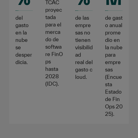
TCAC
proyec
tada
del
de las
de gast
para el
gasto
empre
o anual
merca
en la
sas no
prome
do de
nube
tienen
dio en
softwa
se
visibilid
la nube
re FinO
desper
ad
para
ps
dicia.
real del
empre
hasta
gasto c
sas
2028
loud.
(Encue
(IDC).
sta
Estado
de Fin
Ops 20
25).