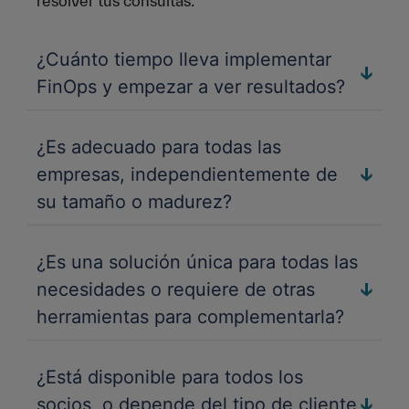
resolver tus consultas.
z
u
i
e
l
a
a
o
m
l
a
p
r
a
i
c
b
¿Cuánto tiempo lleva implementar
o
A
c
e
li
l
FinOps y empezar a ver resultados?
e
p
i
n
e
e
s
r
d
t
n
c
o
a
¿Es adecuado para todas las
O
o
t
a
v
d
empresas, independientemente de
fr
l
e
e
e
e
su tamaño o madurez?
a
c
s
c
r
M
h
d
e
p
e
P
a
e
¿Es una solución única para todas las
u
r
j
r
n
necesidades o requiere de otras
á
o
o
n
F
m
c
r
herramientas para complementarla?
p
u
i
o
ti
a
o
e
n
d
c
r
s
O
e
¿Está disponible para todos los
a
m
c
tr
p
l
s
á
socios, o depende del tipo de cliente
i
o
s