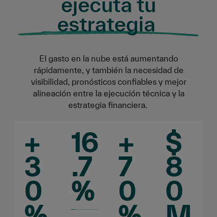
ejecuta tu
estrategia
El gasto en la nube está aumentando
rápidamente, y también la necesidad de
visibilidad, pronósticos confiables y mejor
alineación entre la ejecución técnica y la
estrategia financiera.
+
16
+
$
3
.7
7
8
0
%
0
0
%
%
M