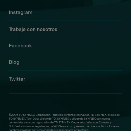
p
e
Instagram
r
a
Trabaje con nosotros
c
i
Facebook
o
n
e
Blog
s.
Twitter
©2026 TD SYNNEX Corporation. Todos los derechos reservados. TD SYNNEX, el logo de
TD SYNNEX, Tech Data, el logo de TD, SYNNEX y el logo de SYNNEX son marcas
comerciales o marcas registradas de TD SYNNEX Corporation. Westcon, Comstor y
GoldSeal son marcas registradas de WG Service Inc. y se usan con licencia. Todos los otros
nombres y marcas son propiedad de sus respectivos propietarios.