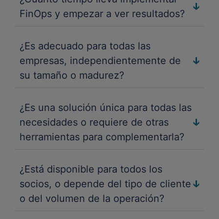
o
A
d
e
li
l
FinOps y empezar a ver resultados?
e
p
a
n
e
e
s
r
d
t
n
c
o
e
¿Es adecuado para todas las
O
o
t
a
v
s
empresas, independientemente de
fr
l
e
e
d
e
su tamaño o madurez?
a
c
e
c
r
M
h
e
p
e
P
a
F
¿Es una solución única para todas las
u
r
j
r
i
n
necesidades o requiere de otras
á
o
o
n
n
m
ct
r
herramientas para complementarla?
p
u
O
o
ic
a
o
e
p
d
a
r
st
s
e
¿Está disponible para todos los
s
m
ci
r
e
l
d
á
socios, o depende del tipo de cliente
o
o
n
o
e
r
n
s
d
o del volumen de la operación?
d
g
a
r
í
e
F
e
m