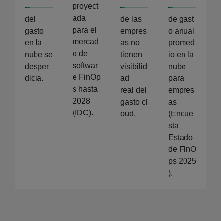
proyect
ada
del
de las
de gast
para el
gasto
empres
o anual
mercad
en la
as no
promed
o de
nube se
tienen
io en la
softwar
desper
visibilid
nube
e FinOp
dicia.
ad
para
s hasta
real del
empres
2028
gasto cl
as
(IDC).
oud.
(Encue
sta
Estado
de FinO
ps 2025
).