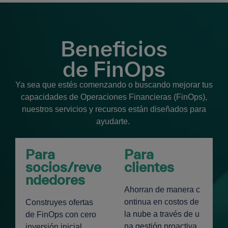
Beneficios
de FinOps
Ya sea que estés comenzando o buscando mejorar tus
capacidades de Operaciones Financieras (FinOps),
nuestros servicios y recursos están diseñados para
ayudarte.
Para
Para
socios/reve
clientes
ndedores
Ahorran de manera c
ontinua en costos de
Construyes ofertas
la nube a través de u
de FinOps con cero
na gestión proactiva.
inversión inicial.