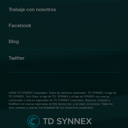
n
Trabaje con nosotros
e
s.
Facebook
Blog
Twitter
©2026 TD SYNNEX Corporation. Todos los derechos reservados. TD SYNNEX, el logo de
TD SYNNEX, Tech Data, el logo de TD, SYNNEX y el logo de SYNNEX son marcas
comerciales o marcas registradas de TD SYNNEX Corporation. Westcon, Comstor y
GoldSeal son marcas registradas de WG Service Inc. y se usan con licencia. Todos los
otros nombres y marcas son propiedad de sus respectivos propietarios.