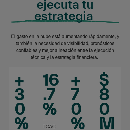
ejecuta tu
estrategia
El gasto en la nube está aumentando rápidamente, y
también la necesidad de visibilidad, pronósticos
confiables y mejor alineación entre la ejecución
técnica y la estrategia financiera.
+
16
+
$
3
.7
7
8
0
%
0
0
%
%
M
TCAC