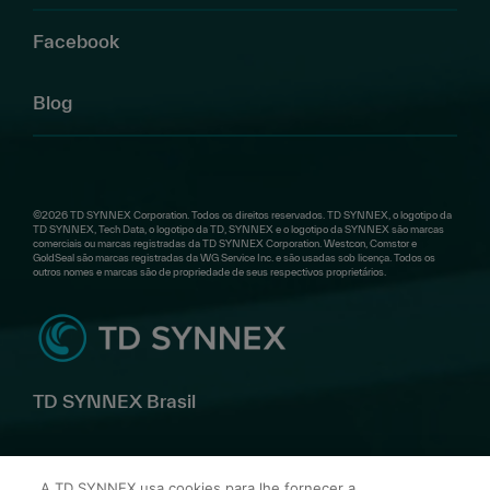
Facebook
Blog
©2026 TD SYNNEX Corporation. Todos os direitos reservados. TD SYNNEX, o logotipo da
TD SYNNEX, Tech Data, o logotipo da TD, SYNNEX e o logotipo da SYNNEX são marcas
comerciais ou marcas registradas da TD SYNNEX Corporation. Westcon, Comstor e
GoldSeal são marcas registradas da WG Service Inc. e são usadas sob licença. Todos os
outros nomes e marcas são de propriedade de seus respectivos proprietários.
TD SYNNEX Brasil
Av. Alfredo Egídio de Souza Aranha, 100 Bl B 10º andar –
A TD SYNNEX usa cookies para lhe fornecer a