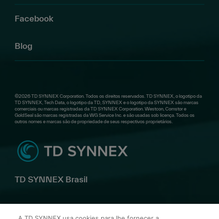
Facebook
Blog
©2026 TD SYNNEX Corporation. Todos os direitos reservados. TD SYNNEX, o logotipo da
TD SYNNEX, Tech Data, o logotipo da TD, SYNNEX e o logotipo da SYNNEX são marcas
comerciais ou marcas registradas da TD SYNNEX Corporation. Westcon, Comstor e
GoldSeal são marcas registradas da WG Service Inc. e são usadas sob licença. Todos os
outros nomes e marcas são de propriedade de seus respectivos proprietários.
TD SYNNEX Brasil
Av. Alfredo Egídio de Souza Aranha, 100 Bl B 10º andar –
A TD SYNNEX usa cookies para lhe fornecer a