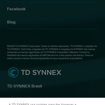
Facebook
Blog
©2026 TD SYNNEX Corporation. Todos os direitos reservados. TD SYNNEX, o logotipo da
TD SYNNEX, Tech Data, o logotipo da TD, SYNNEX e o logotipo da SYNNEX são marcas
comerciais ou marcas registradas da TD SYNNEX Corporation. Westcon, Comstor e
GoldSeal são marcas registradas da WG Service Inc. e são usadas sob licença. Todos os
outros nomes e marcas são de propriedade de seus respectivos proprietários.
TD SYNNEX Brasil
Av. Alfredo Egídio de Souza Aranha, 100 Bl B 10º andar –
A TD SYNNEX usa cookies para lhe fornecer a