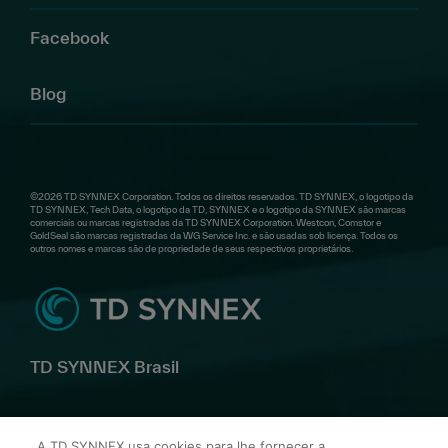
Facebook
Blog
©2026 TD SYNNEX Corporation. Todos os direitos reservados. TD SYNNEX, o logotipo da
TD SYNNEX, Tech Data, o logotipo da TD, SYNNEX e o logotipo da SYNNEX são marcas
comerciais ou marcas registradas da TD SYNNEX Corporation. Westcon, Comstor e
GoldSeal são marcas registradas da WG Service Inc. e são usadas sob licença. Todos os
outros nomes e marcas são de propriedade de seus respectivos proprietários.
TD SYNNEX Brasil
Av. Alfredo Egídio de Souza Aranha, 100 Bl B 10º andar –
A TD SYNNEX usa cookies para lhe fornecer a