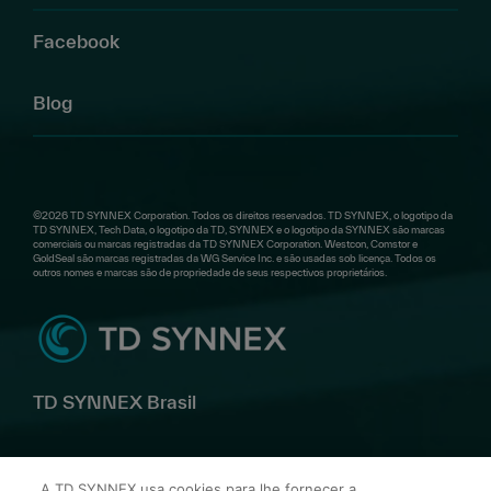
Facebook
Blog
©2026 TD SYNNEX Corporation. Todos os direitos reservados. TD SYNNEX, o logotipo da
TD SYNNEX, Tech Data, o logotipo da TD, SYNNEX e o logotipo da SYNNEX são marcas
comerciais ou marcas registradas da TD SYNNEX Corporation. Westcon, Comstor e
GoldSeal são marcas registradas da WG Service Inc. e são usadas sob licença. Todos os
outros nomes e marcas são de propriedade de seus respectivos proprietários.
TD SYNNEX Brasil
Av. Alfredo Egídio de Souza Aranha, 100 Bl B 10º andar –
A TD SYNNEX usa cookies para lhe fornecer a