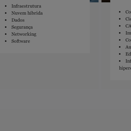
Infraestrutura
Co
Nuvem híbrida
Ci
Dados
C
Segurança
Im
Networking
Co
Software
Au
Ed
In
hiper