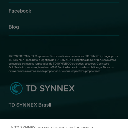
Facebook
Blog
©2026 TD SYNNEX Corporation. Todos os direitos reservados. TD SYNNEX, o logotipo da
TD SYNNEX, Tech Data, o logotipo da TD, SYNNEX e o logotipo da SYNNEX são marcas
comerciais ou marcas registradas da TD SYNNEX Corporation. Westcon, Comstor e
GoldSeal são marcas registradas da WG Service Inc. e são usadas sob licença. Todos os
outros nomes e marcas são de propriedade de seus respectivos proprietários.
TD SYNNEX Brasil
Av. Alfredo Egídio de Souza Aranha, 100 Bl B 10º andar –
A TD SYNNEX usa cookies para lhe fornecer a