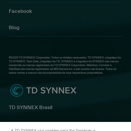
Facebook
Blog
©2026 TD SYNNEX Corporation. Todos os direitos reservados. TD SYNNEX, o logotipo da
TD SYNNEX, Tech Data, o logotipo da TD, SYNNEX e o logotipo da SYNNEX são marcas
comerciais ou marcas registradas da TD SYNNEX Corporation. Westcon, Comstor e
GoldSeal são marcas registradas da WG Service Inc. e são usadas sob licença. Todos os
outros nomes e marcas são de propriedade de seus respectivos proprietários.
TD SYNNEX Brasil
Av. Alfredo Egídio de Souza Aranha, 100 Bl B 10º andar –
A TD SYNNEX usa cookies para lhe fornecer a