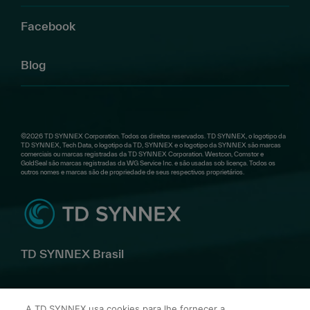
Facebook
Blog
©2026 TD SYNNEX Corporation. Todos os direitos reservados. TD SYNNEX, o logotipo da
TD SYNNEX, Tech Data, o logotipo da TD, SYNNEX e o logotipo da SYNNEX são marcas
comerciais ou marcas registradas da TD SYNNEX Corporation. Westcon, Comstor e
GoldSeal são marcas registradas da WG Service Inc. e são usadas sob licença. Todos os
outros nomes e marcas são de propriedade de seus respectivos proprietários.
TD SYNNEX Brasil
Av. Alfredo Egídio de Souza Aranha, 100 Bl B 10º andar –
A TD SYNNEX usa cookies para lhe fornecer a