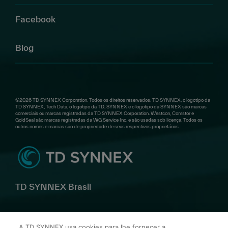
Facebook
Blog
©2026 TD SYNNEX Corporation. Todos os direitos reservados. TD SYNNEX, o logotipo da
TD SYNNEX, Tech Data, o logotipo da TD, SYNNEX e o logotipo da SYNNEX são marcas
comerciais ou marcas registradas da TD SYNNEX Corporation. Westcon, Comstor e
GoldSeal são marcas registradas da WG Service Inc. e são usadas sob licença. Todos os
outros nomes e marcas são de propriedade de seus respectivos proprietários.
TD SYNNEX Brasil
Av. Alfredo Egídio de Souza Aranha, 100 Bl B 10º andar –
A TD SYNNEX usa cookies para lhe fornecer a