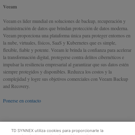
Veeam
Veeam es líder mundial en soluciones de backup, recuperación y
administración de datos que brindan protección de datos moderna.
Veeam proporciona una plataforma única para proteger entornos en
la nube, virtuales, físicos, SaaS y Kubernetes que es simple,
flexible, fiable y potente. Veeam le brinda la confianza para acelerar
la transformación digital, protegerse contra delitos cibernéticos e
impulsar la resiliencia empresarial al garantizar que sus datos estén
siempre protegidos y disponibles. Reduzca los costos y la
complejidad y logre sus objetivos comerciales con Veeam Backup
and Recovery.
Ponerse en contacto
TD SYNNEX utiliza cookies para proporcionarle la