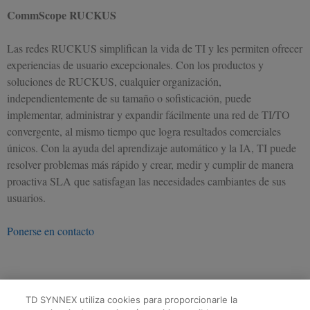
CommScope RUCKUS
Las redes RUCKUS simplifican la vida de TI y les permiten ofrecer
experiencias de usuario excepcionales. Con los productos y
soluciones de RUCKUS, cualquier organización,
independientemente de su tamaño o sofisticación, puede
implementar, administrar y expandir fácilmente una red de TI/TO
convergente, al mismo tiempo que logra resultados comerciales
únicos. Con la ayuda del aprendizaje automático y la IA, TI puede
resolver problemas más rápido y crear, medir y cumplir de manera
proactiva SLA que satisfagan las necesidades cambiantes de sus
usuarios.
Ponerse en contacto
TD SYNNEX utiliza cookies para proporcionarle la