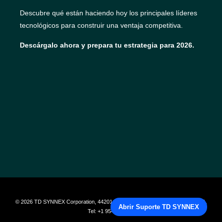
Descubre qué están haciendo hoy los principales líderes
tecnológicos para construir una ventaja competitiva.
Descárgalo ahora y prepara tu estrategia para 2026.
© 2026 TD SYNNEX Corporation, 44201 Nobel Drive, Fremont, CA 94538, USA,
Abrir Suporte TD SYNNEX
Tel: +1 954 308 057